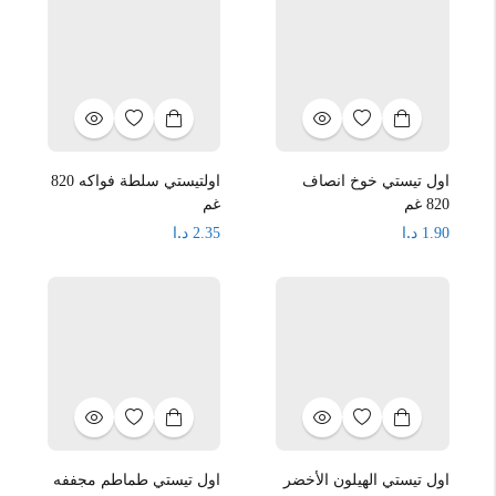
اول تيستي خوخ انصاف
اولتيستي سلطة فواكه 820
820 غم
غم
د.ا
د.ا
2.35
1.90
اول تيستي الهيلون الأخضر
اول تيستي طماطم مجففه