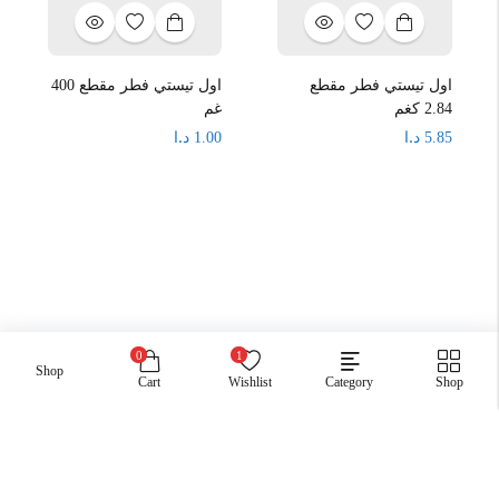
اول تيستي فطر مقطع
اول تيستي فطر مقطع 400
2.84 كغم
غم
د.ا
د.ا
1.00
5.85
0
1
Shop
Cart
Wishlist
Category
Shop
جميع الحقوق محفوظة .اسواق صبح
Payment: