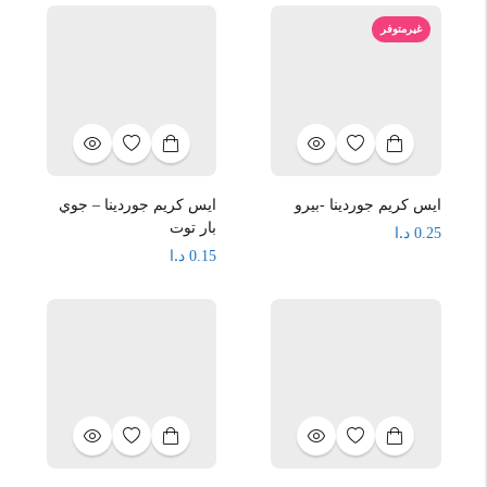
غيرمتوفر
ايس كريم جوردينا -بيرو
ايس كريم جوردينا – جوي
بار توت
د.ا
0.25
د.ا
0.15