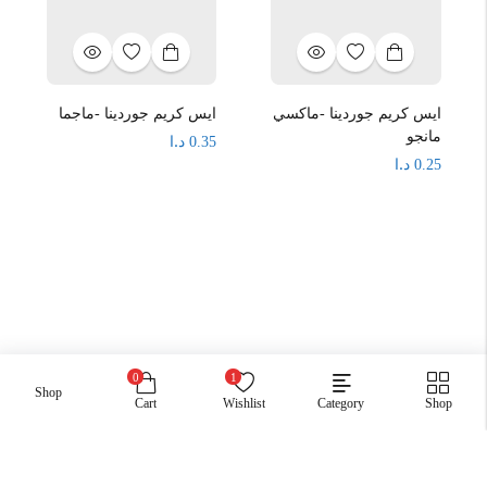
ايس كريم جوردينا -ماكسي
ايس كريم جوردينا -ماجما
مانجو
د.ا
0.35
د.ا
0.25
0
1
Shop
Cart
Wishlist
Category
Shop
جميع الحقوق محفوظة .اسواق صبح
Payment: