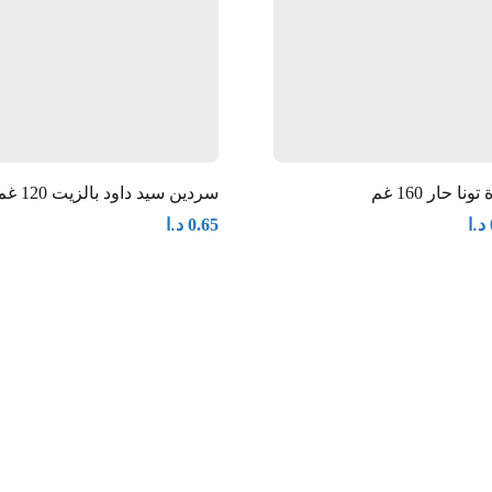
ونا حار 160 غم
سردين سيد داود بالزيت 120 غم
د.ا
د.ا
0.65