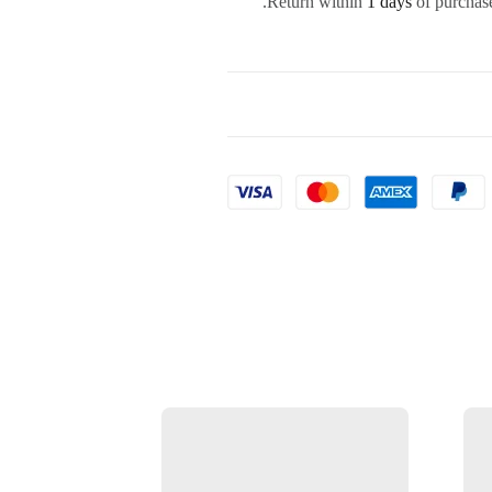
Return within
1 days
of purchase