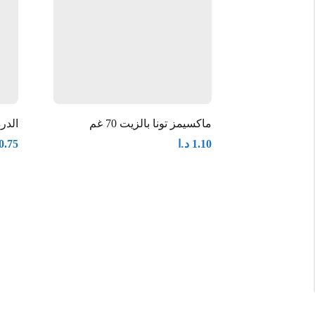
ماكسيمز تونا بالزيت 70 غم
الدرة ت
د.ا
0.75
1.10