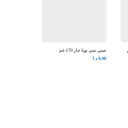
صني سي تونا حار 170 غم
افكو تونا بالماء 170 غم
د.ا
د.ا
1.15
0.90