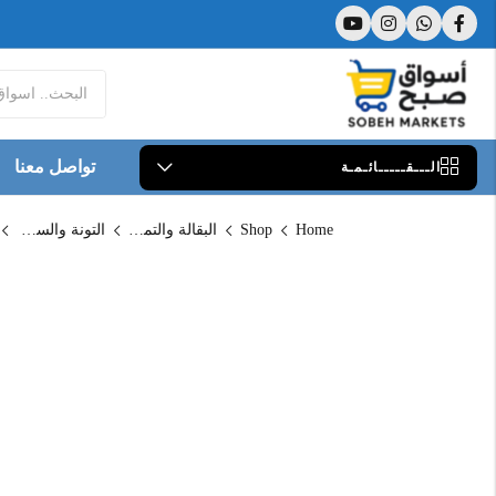
تواصل معنا
الـــقـــــائـمـة
Home
Shop
البقالة والتموين
التونة والسردين