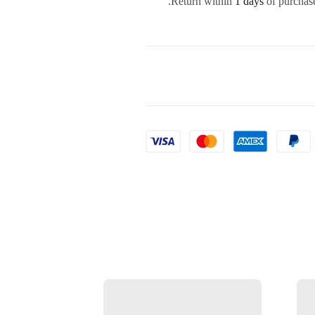
Return within
1 days
of purchase