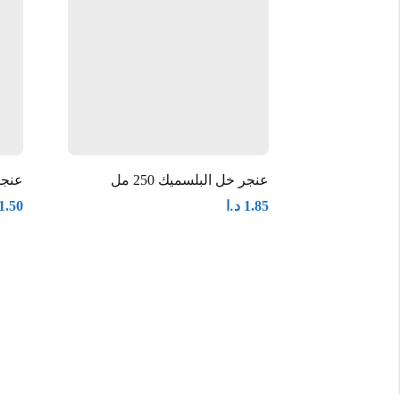
عنجر خل البلسميك 250 مل
عنجر م
د.ا
1.50
1.85