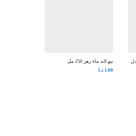
دل
نيو لاند ماء زهر 250 مل
خل التمر الدرة 500 مل
د.ا
د.ا
1.35
1.00