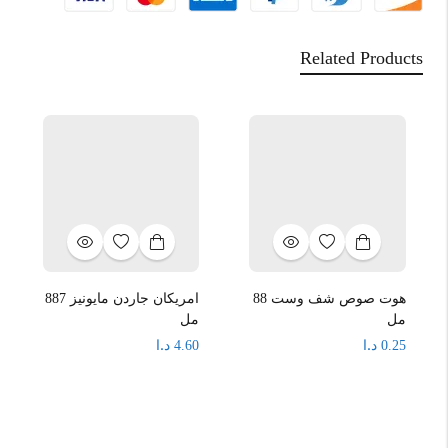
Related Products
هوت صوص شف وست 88
امريكان جاردن مايونيز 887
مل
مل
د.ا
د.ا
4.60
0.25