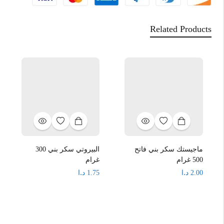
Related Products
ماجيستك سكر بني فاتح
البيروتي سكر بني 300
500 غرام
غرام
د.ا
د.ا
1.75
2.00