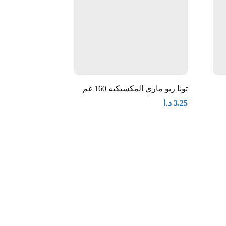
تونا ريو ماري المكسيكيه 160 غم
تونا صن بيل حار 170غ
د.ا
د.ا
1.00
3.25