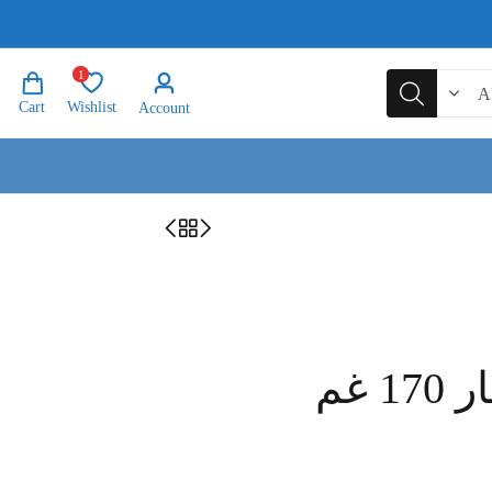
1
Cart
Wishlist
Account
 غم