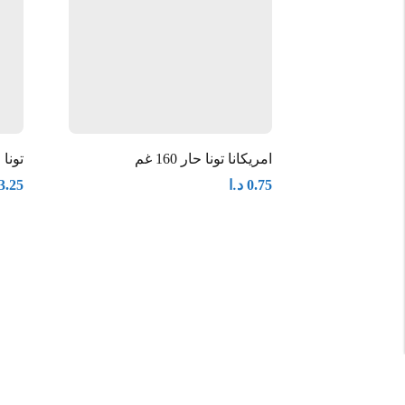
امريكانا تونا حار 160 غم
تونا ر
د.ا
3.25
0.75