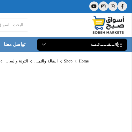
تواصل معنا
الـــقـــــائـمـة
Home
Shop
البقالة والتموين
التونة والسردين