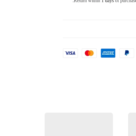
Return within
1 days
of purchase