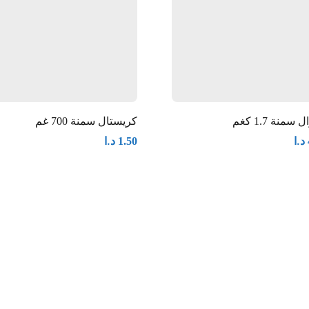
 سمنة 1.7 كغم
كريستال سمنة 700 غم
د.ا
د.ا
1.50