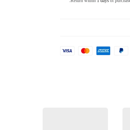
Return within
1 days
of purchase