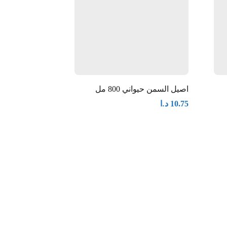
اصيل السمن حيواني 800 مل
الغزال سمنة نك
350 غم
د.ا
10.75
د.ا
1.35