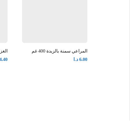
المراعي سمنة بالزبدة 400 غم
الغزال
د.ا
4.40
6.00