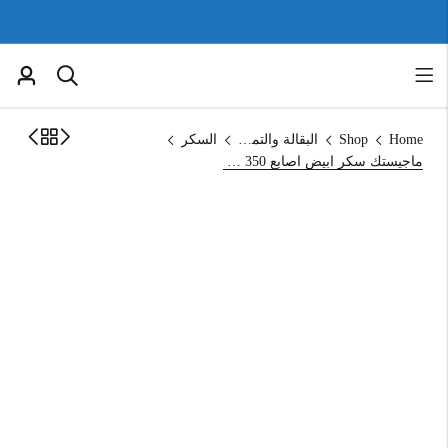
Home
Shop
البقالة والتموين
السكر
ماجيستك سكر ابيض اصابع 350 غرام