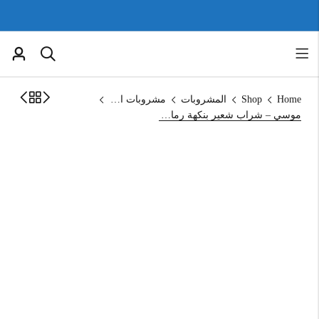
Home
Shop
المشروبات
مشروبات الشعير
موسي – شراب شعير بنكهة رمان، 330 مل