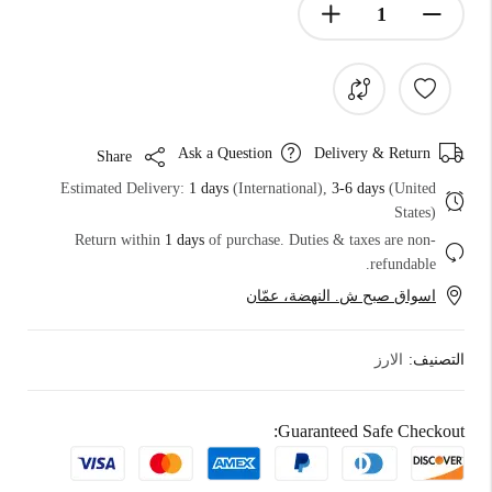
Ask a Question
Delivery & Return
Share
Estimated Delivery:
1 days
(International),
3-6 days
(United
States)
Return within
1 days
of purchase. Duties & taxes are non-
refundable.
اسواق صبح ش. النهضة، عمّان
التصنيف:
الارز
Guaranteed Safe Checkout: