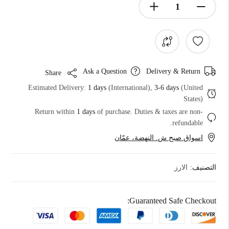
Ask a Question
Delivery & Return
Share
Estimated Delivery:
1 days
(International),
3-6 days
(United
States)
Return within
1 days
of purchase. Duties & taxes are non-
refundable.
اسواق صبح ش. النهضة، عمّان
التصنيف:
الارز
Guaranteed Safe Checkout: