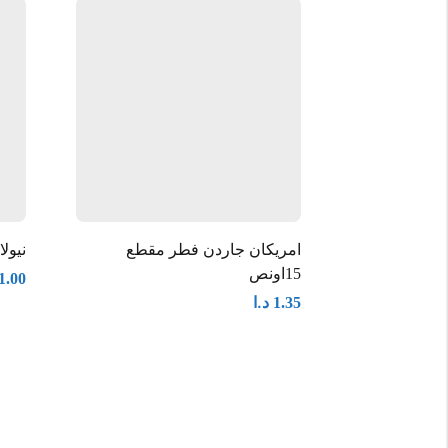
امريكان جاردن فطر مقطع
نيولان
15اونص
1.00
د.ا
1.35