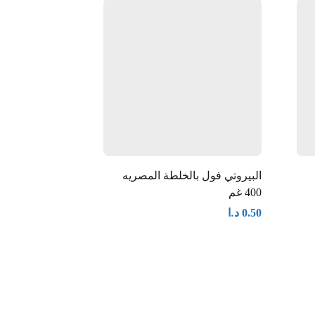
البيروتي فول بالخلطة المصريه
الكسيح فطر حب كا
400 غم
د.ا
1.35
د.ا
0.50