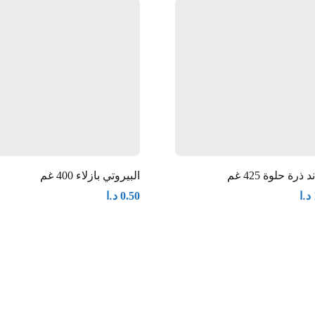
د ذرة حلوة 425 غم
البيروتي بازلاء 400 غم
د.ا
د.ا
0.50