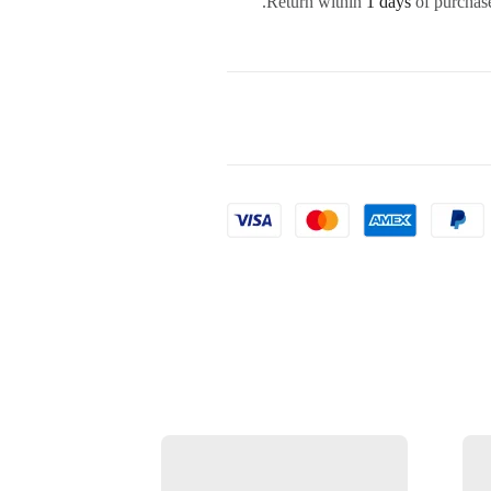
Return within
1 days
of purchase
غيرمتوفر