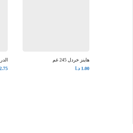
هاينز خردل 245 غم
الدرة
د.ا
2.75
1.00