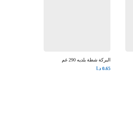
البركة شطة بلديه 290 غم
امريكان جاردن ه
د.ا
د.ا
0.90
0.65