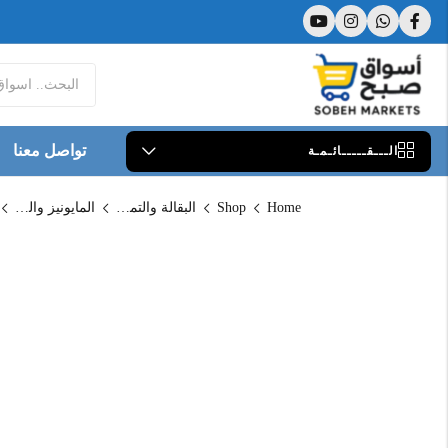
تواصل معنا
الـــقـــــائـمـة
Home
Shop
البقالة والتموين
المايونيز والكاتشب