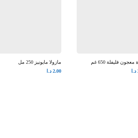
 معجون فليفلة 650 غم
مازولا مايونيز 250 مل
د.ا
د.ا
2.00