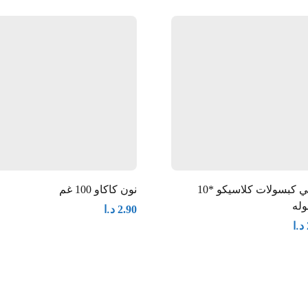
بونيني كبسولات كلاسيكو *10
نون كاكاو 100 غم
له
د.ا
2.90
د.ا