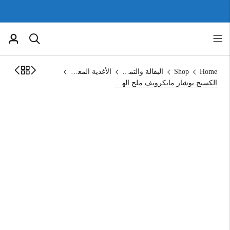
Home
Shop
البقالة والتموين
الأغذية المعلبة
الكسيح بوشار مايكرويف ملح الهمالايا 247 غم