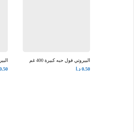
البيروتي فول حبه كبيرة 400 غم
البير
د.ا
0.50
0.50