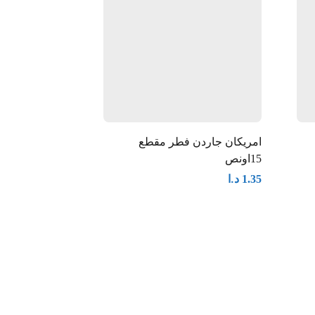
امريكان جاردن فطر مقطع
ذرة صغيرة طري
15اونص
410 غرام
د.ا
د.ا
1.60
1.35