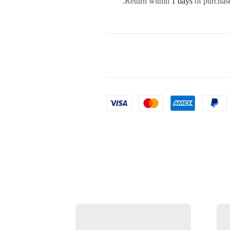
Return within
1 days
of purchase