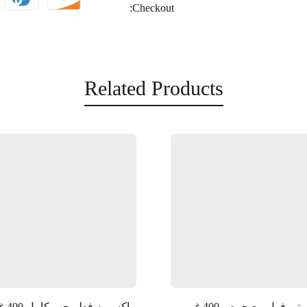
Checkout:
Related Products
وتي فول مع حمص 400 غم
ماكسيمز فطر حب كامل 400 غم