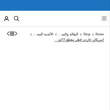
Home
Shop
البقالة والتموين
الأغذية المعلبة
امريكان جاردن فطر مقطع 15اونص