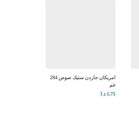
غيرمتوفر
امريكان جاردن ستيك صوص 284
غم
مل
د.ا
د.ا
2.25
1.75