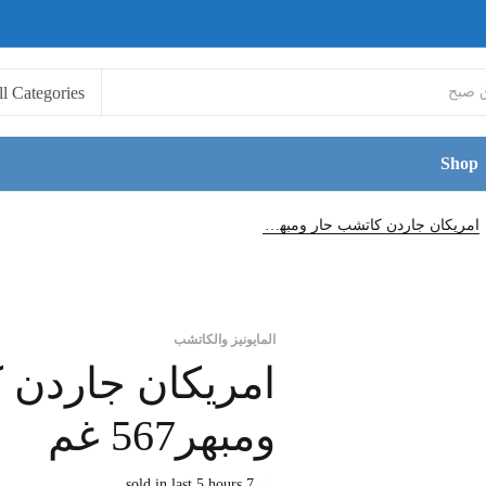
Shop
امريكان جاردن كاتشب حار ومبهر567 غم
المايونيز والكاتشب
امريكان جاردن 
ومبهر567 غم
7 sold in last 5 hours