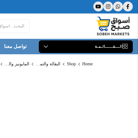
تواصل معنا
الـــقـــــائـمـة
Home
Shop
البقالة والتموين
المايونيز والكاتشب