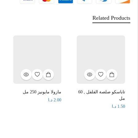
Related Products
تاباسكو صلصة الفلفل , 60
مازولا مايونيز 250 مل
مل
د.ا
2.00
د.ا
1.50