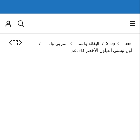
Home
Shop
البقالة والتموين
المربى والمخلالات
اول تيستي الهيلون الأخضر 340 غم