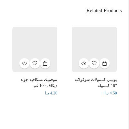
Related Products
بونيني كبسولات شوكولاته
موفنبيك نسكافيه جولد
*16 كبسوله
ديكاف 100 غم
د.ا
د.ا
4.20
4.50