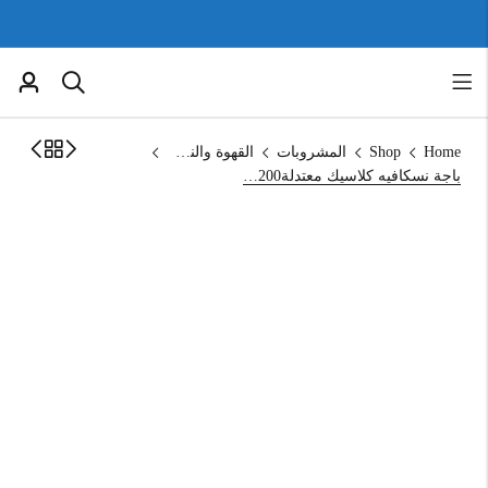
Home
Shop
المشروبات
القهوة والنسكافية
باجة نسكافيه كلاسيك معتدلة200غم