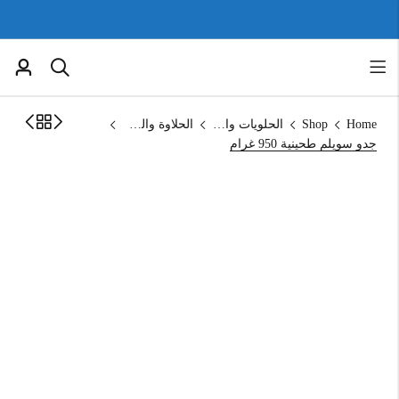
Home
Shop
الحلويات والمخبوزات
الحلاوة والطحينة
جدو سويلم طحينية 950 غرام