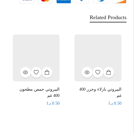
Related Products
البيروتي بازلاء وجزر 400
البيروتي حمص مطحون
غم
400 غم
د.ا
د.ا
0.50
0.50