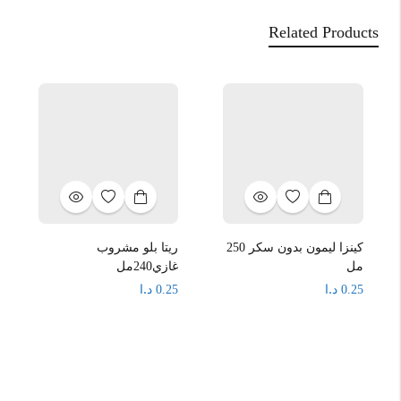
Related Products
كينزا ليمون بدون سكر 250
ريتا بلو مشروب
مل
غازي240مل
د.ا
د.ا
0.25
0.25