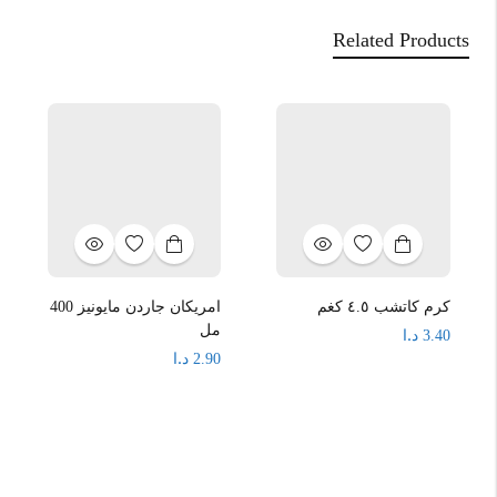
Related Products
كرم كاتشب ٤.٥ كغم
امريكان جاردن مايونيز 400
مل
د.ا
3.40
د.ا
2.90