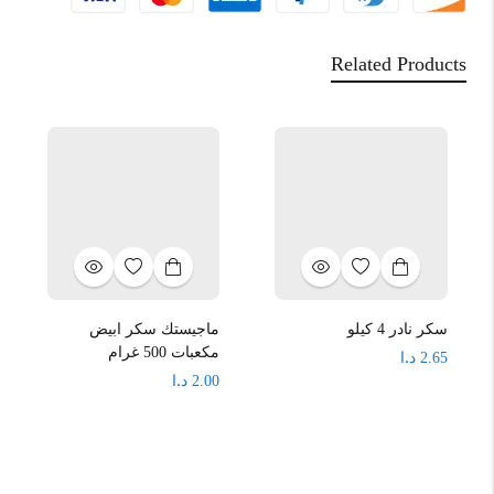
Related Products
سكر نادر 4 كيلو
ماجيستك سكر ابيض
مكعبات 500 غرام
د.ا
2.65
د.ا
2.00