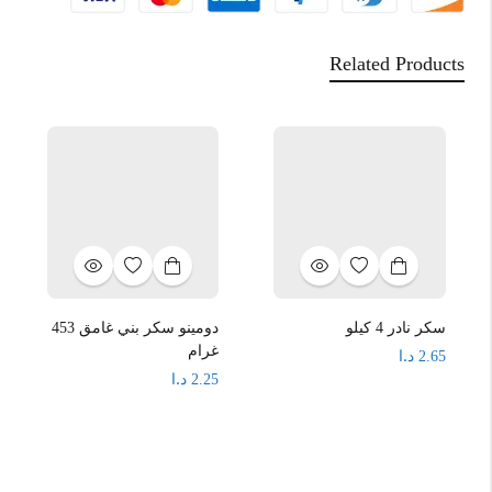
Related Products
سكر نادر 4 كيلو
دومينو سكر بني غامق 453
غرام
د.ا
2.65
د.ا
2.25