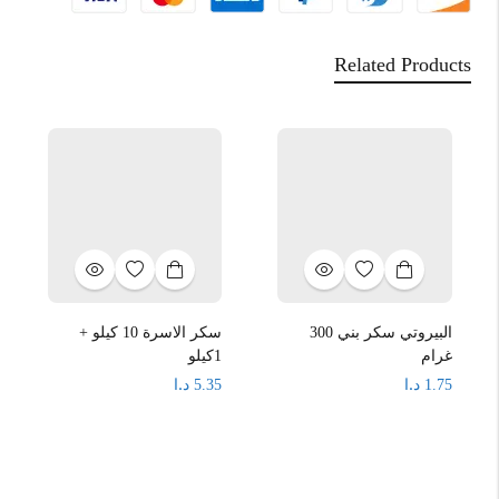
Related Products
البيروتي سكر بني 300
سكر الاسرة 10 كيلو +
غرام
1كيلو
د.ا
د.ا
5.35
1.75