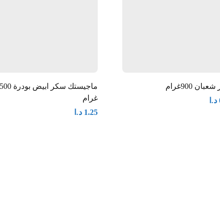
بان 900غرام
ماجيستك سكر ابيض بودرة 00
غرام
د.ا
د.ا
1.25