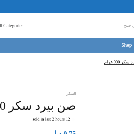
Shop
كر 900 غرام
السكر
صن بيرد سكر 900 غرام
12 sold in last 2 hours
د.ا
0.75