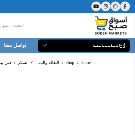
تواصل معنا
الـــقـــــائـمـة
Home
Shop
البقالة والتموين
السكر
صن بيرد س