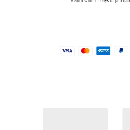
Return within
1 days
of purchase