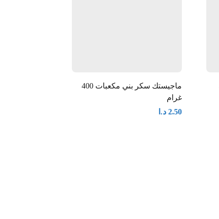
5
ماجيستك سكر بني مكعبات 400
سكر الاسرة 1 كيلو
غرام
د.ا
0.75
د.ا
2.50