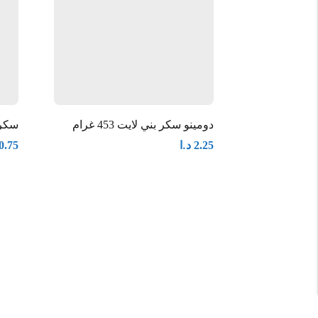
دومينو سكر بني لايت 453 غرام
سكر شع
د.ا
0.75
2.25