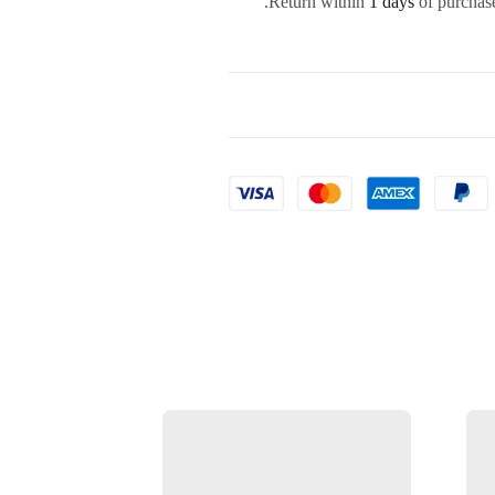
Return within
1 days
of purchase