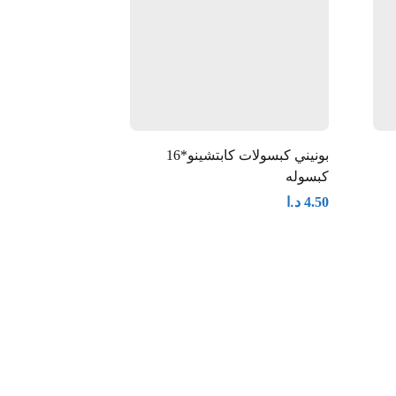
بونيني كبسولات كابتشينو*16
نستله نسكافيه 3IN1 /20g*50
كبسوله
د.ا
6.50
د.ا
4.50