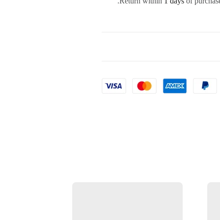
Return within
1 days
of purchase