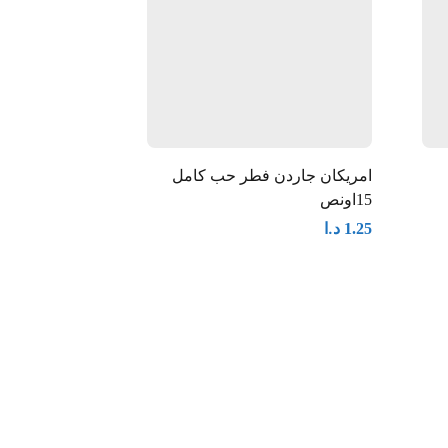
امريكان جاردن فطر حب كامل
البيروتي بازلاء 400 غم
15اونص
د.ا
0.50
د.ا
1.25