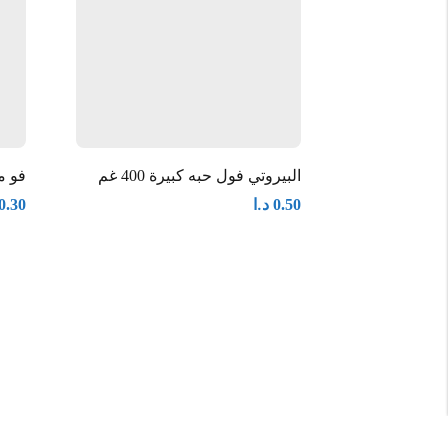
البيروتي فول حبه كبيرة 400 غم
فو مارك
د.ا
0.30
0.50