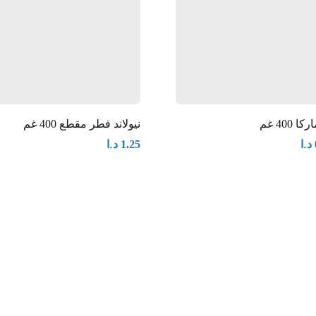
ا 400 غم
نيولاند فطر مقطع 400 غم
د.ا
د.ا
1.25