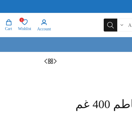
1
Cart
Wishlist
Account
40 غم