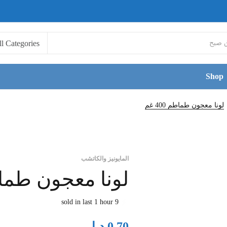
Shop
لونا معجون طماطم 400 غم
المايونيز والكاتشب
لونا معجون طماطم 0
9 sold in last 1 hour
د.ا
0.70