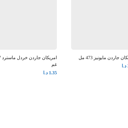
ان جاردن مايونيز 473 مل
امري
غم
د.ا
د.ا
1.35