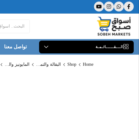
تواصل معنا
الـــقـــــائـمـة
Home
Shop
البقالة والتموين
المايونيز والكاتشب