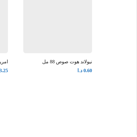
نيولاند هوت صوص 88 مل
امريك
د.ا
3.25
0.60