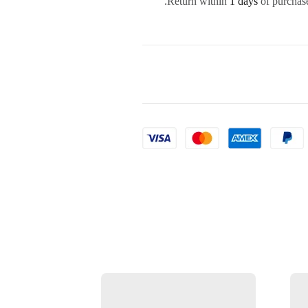
Return within
1 days
of purchase