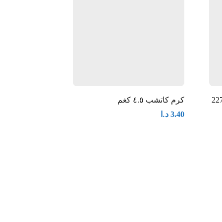
كان جاردن خردل ماسترد 227
كرم كاتشب ٤.٥ كغم
غم
د.ا
3.40
د.ا
1.75