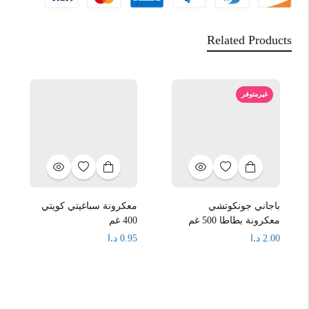
Related Products
غيرمتوفر
باجاني جونكوتشي
معكرونة سباغيتي كويتي
معكرونة بطاطا 500 غم
400 غم
د.ا
د.ا
0.95
2.00