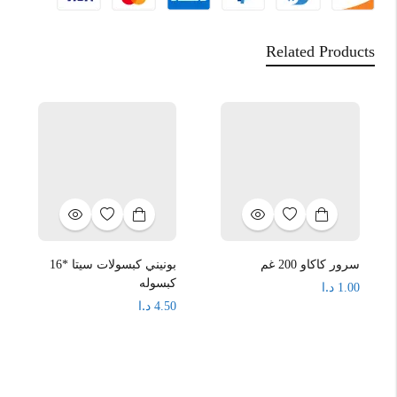
Related Products
سرور كاكاو 200 غم
بونيني كبسولات سيتا *16
كبسوله
د.ا
1.00
د.ا
4.50