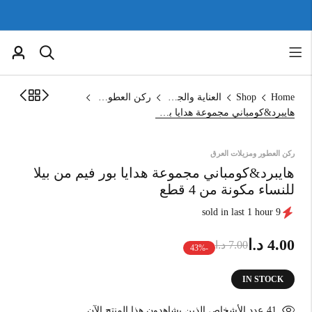
Home
Shop
العناية والجمال
ركن العطور ومزيلات العرق
هايبرد&كومباني مجموعة هدايا بور فيم من بيلا للنساء مكونة من 4 قطع
ركن العطور ومزيلات العرق
هايبرد&كومباني مجموعة هدايا بور فيم من بيلا
للنساء مكونة من 4 قطع
9 sold in last 1 hour
د.ا
4.00
د.ا
7.00
-43%
IN STOCK
41
عدد الأشخاص الذين يشاهدون هذا المنتج الآن