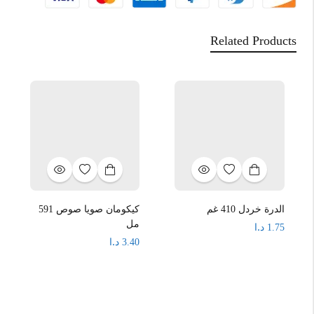
Related Products
الدرة خردل 410 غم
كيكومان صويا صوص 591
مل
د.ا
1.75
د.ا
3.40