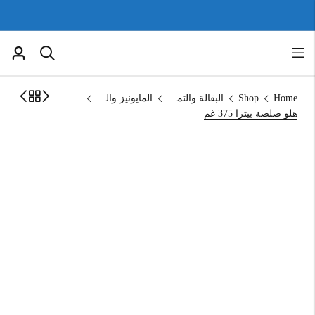
Home
Shop
البقالة والتموين
المايونيز والكاتشب
هلو صلصة بيتزا 375 غم