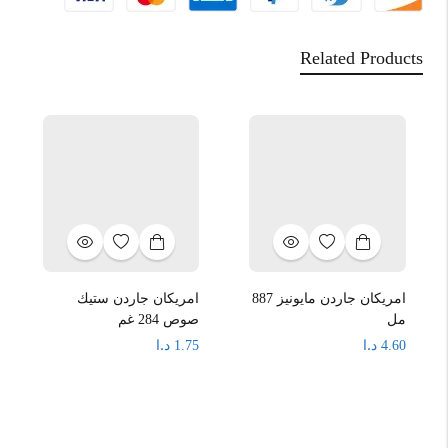
Related Products
امريكان جاردن مايونيز 887
امريكان جاردن ستيك
مل
صوص 284 غم
د.ا
د.ا
1.75
4.60