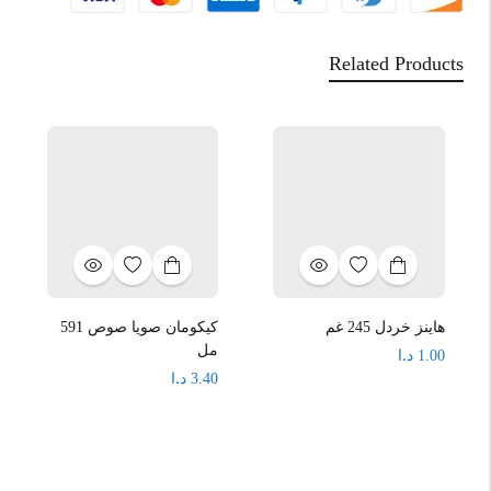
Related Products
هاينز خردل 245 غم
كيكومان صويا صوص 591
مل
د.ا
1.00
د.ا
3.40