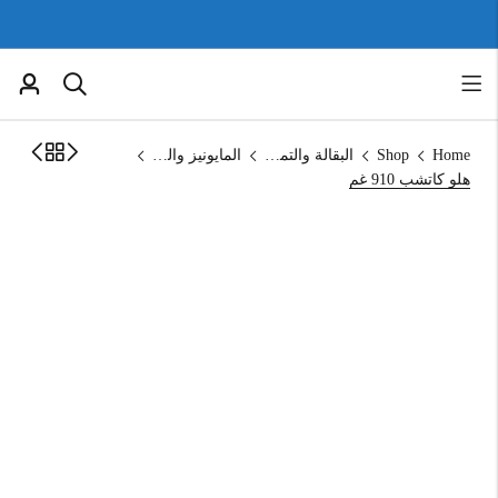
Home
Shop
البقالة والتموين
المايونيز والكاتشب
هلو كاتشب 910 غم