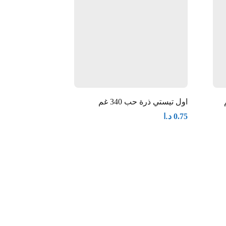
اول تيستي ذرة حب 340 غم
غرام
د.ا
0.75
د.ا
0.50