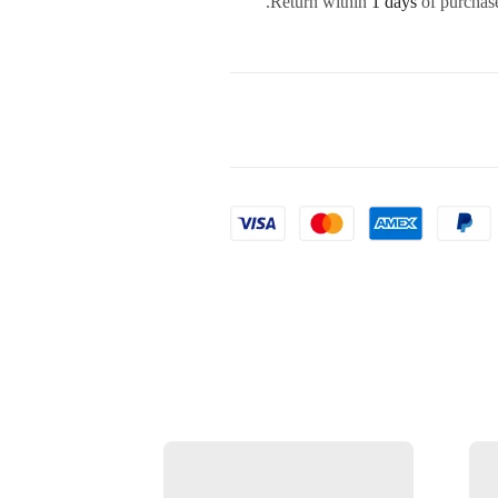
Return within
1 days
of purchase